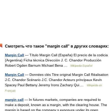
Смотреть что такое "margin call" в других словарях:
Margin Call
— Título Margin Call (España) El precio de la codicia
(Argentina) Ficha técnica Dirección J. C. Chandor Producción
Robert Ogden Barnum Michael Bena …
Wikipedia Español
Margin Call
— Données clés Titre original Margin Call Réalisation
J.C. Chandor Scénario J.C. Chandor Acteurs principaux Kevin
Spacey Paul Bettany Jeremy Irons Zachary Qui …
Wikipédia en
Français
margin call
— In futures markets, companies are required to
make a deposit, known as a margin, with the clearing house. The
margin is based on the company s exposure under its open