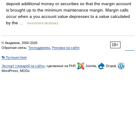
deposit additional money or securities so that the margin account
is brought up to the minimum maintenance margin. Margin calls
occur when a you account value depresses to a value calculated
by the …
Investment dictionary
© Академик, 2000-2026
18+
Обратная связь:
Техподдержка
,
Реклама на сайте
👣 Путешествия
Экспорт словарей на сайты
, сделанные на PHP,
Joomla,
Drupal,
WordPress, MODx.